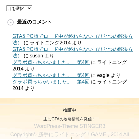
ア
ー
カ
最近のコメント
イ
ブ
GTA5 PC版でロード中が終わらない（ひとつの解決方
法）
に
ライトニング2014
より
GTA5 PC版でロード中が終わらない（ひとつの解決方
法）
に
suson
より
グラボ買っちゃいました。 第4回
に
ライトニング
2014
より
グラボ買っちゃいました。 第4回
に
eagle
より
グラボ買っちゃいました。 第4回
に
ライトニング
2014
より
検証中
主にGTAの攻略情報を発信！
WordPress-Theme STINGER3
Copyright© 勝手にライトニング！GAME , 2014 All