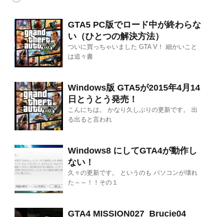
GTA5 PC版でロード中が終わらな
い（ひとつの解決方法）
ついに買っちゃいました GTA V！ 細かいこと
は追々書
Windows版 GTA5が2015年4月14
日とうとう発売！
こんにちは。 かなり久しぶりの更新です。 出
る出ると言われ
Windows8 にしてGTA4が動作し
ない！
久々の更新です。 というのも パソコンが壊れ
た～～！！その１
GTA4 MISSION027_Brucie04