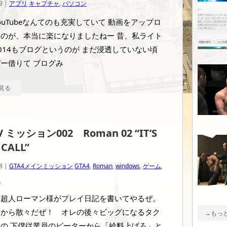
9 |
アプリ
キャプチャ
,
パソコン
ouTubeなんてのも充実していて 動画をアップロ
のが、本当に楽になりましたねー 昔、私ライト
014もブログというのが まだ浸透していない頃
ー借りて ブログみ
見る
IV ミッション002 Roman 02 “IT’S
CALL”
8 |
GTA4メインミッション
GTA4
,
Roman
,
windows
,
ゲーム
,
ン
 超人ローマン様がプレイ日記を書いてやるぜ。
朝から散々だぜ！ オレの後々ビッグになるタク
→もっ
の 下僕従業員のピーターから「給料上げろ」と