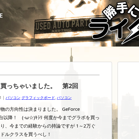
E
買っちゃいました。 第2回
1 |
パソコン
グラフィックボード
,
パソコン
物の方向性は決まりました。 GeForce
00台以降！ (-ω☆)ｷﾗﾘ 何度か今までグラボを買っ
り、今までの経験からの持論ですが 1～2万ぐ
ミドルクラスを買うべし！