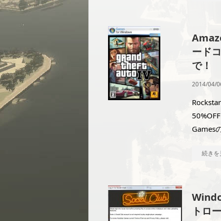
Amaz
ードコ
で！
2014/04/0
Rocks
50%OF
Games
続きを
Win
トロ