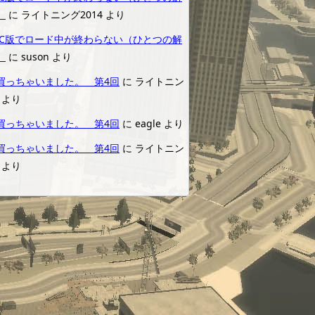
）
に
ライトニング2014
より
5 PC版でロード中が終わらない（ひとつの解
）
に
suson
より
買っちゃいました。 第4回
に
ライトニン
より
買っちゃいました。 第4回
に
eagle
より
買っちゃいました。 第4回
に
ライトニン
より