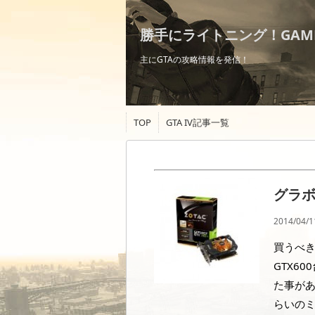
勝手にライトニング！GAM
主にGTAの攻略情報を発信！
TOP
GTA IV記事一覧
グラボ
2014/04/1
買うべき
GTX6
た事があ
らいの