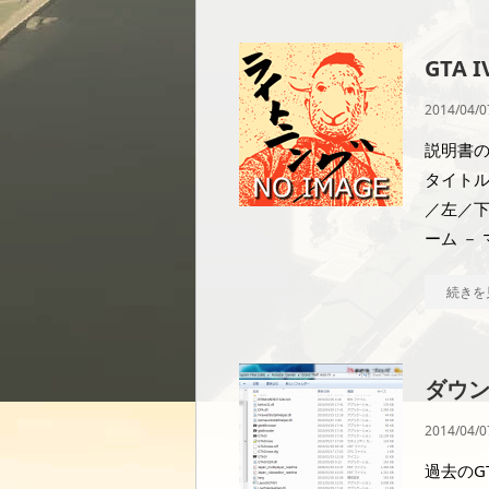
GTA 
2014/04/0
説明書の
タイトル
／左／下
ーム －
続きを
ダウン
2014/04/0
過去のG