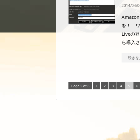
2014/04/0
Amaz
を！ ワク
Live
ら導入
続きを
Page 5 of 6
1
2
3
4
5
6