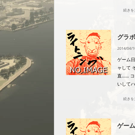
続きを
グラボ
2014/04/1
ゲーム日
ャして 
直…… 
いしてハ
続きを
ゲー