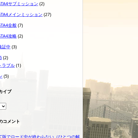
GTA4サブミッション
(2)
GTA4メインミッション
(27)
GTA4全般
(7)
GTA4攻略
(2)
検証中
(3)
5
(2)
トラブル
(1)
ン
(5)
カイブ
のコメント
5 PC版でロード中が終わらない（ひとつの解