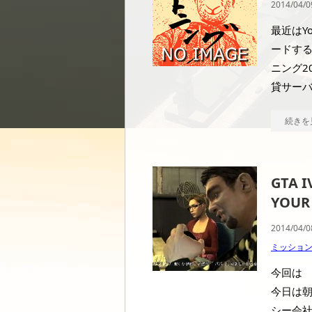
2014/04/0
最近はY
ードする
ニング2
貸サーバ
続きを
GTA 
YOUR 
2014/04/0
ミッショ
今回は
今日は
シー会社