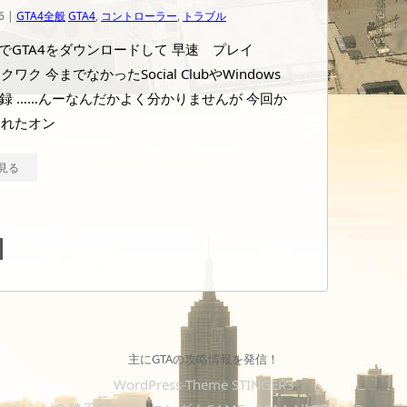
6 |
GTA4全般
GTA4
,
コントローラー
,
トラブル
onでGTA4をダウンロードして 早速 プレイ
ワク 今までなかったSocial ClubやWindows
の登録 ……んーなんだかよく分かりませんが 今回か
されたオン
見る
主にGTAの攻略情報を発信！
WordPress-Theme STINGER3