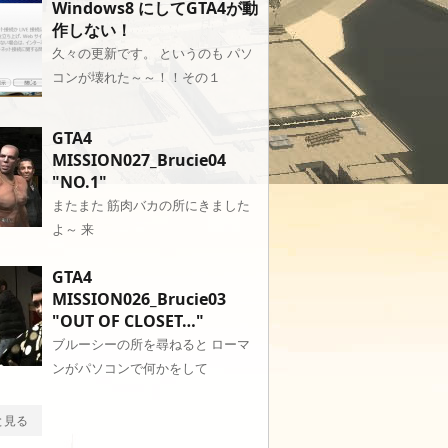
Windows8 にしてGTA4が動
作しない！
久々の更新です。 というのも パソ
コンが壊れた～～！！その１
GTA4
MISSION027_Brucie04
"NO.1"
またまた 筋肉バカの所にきました
よ～ 来
GTA4
MISSION026_Brucie03
"OUT OF CLOSET…"
ブルーシーの所を尋ねると ローマ
ンがパソコンで何かをして
と見る