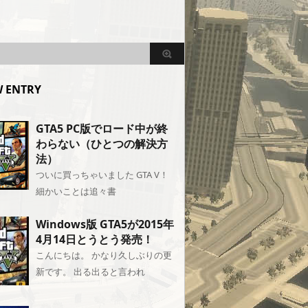
 ENTRY
GTA5 PC版でロード中が終
わらない（ひとつの解決方
法）
ついに買っちゃいました GTA V！
細かいことは追々書
Windows版 GTA5が2015年
4月14日とうとう発売！
こんにちは。 かなり久しぶりの更
新です。 出る出ると言われ