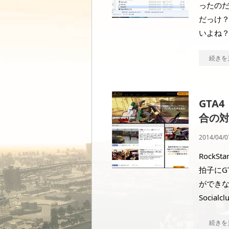
ったのだ
だっけ？
いよね？
続きを
GTA
合の
2014/04/0
RockS
拍子にG
ができな
Social
続きを