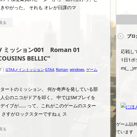
きやがった。 それも オレが日課のマ
見る
ブロ
IV ミッション001 Roman 01
応戦して
COUSINS BELLIC”
1日1ポ
m(_ _)
7 |
GTA4メインミッション
GTA4
,
Roman
,
windows
,
ゲーム
,
ン
タートのミッション。 何か奇声を発している部
人公のニコがドアを叩く。 中ではSMプレイを
デイブが…… って、これがこのゲームのスター
 さすがロックスターですねぇ ス
ゲーム以
見る
ています