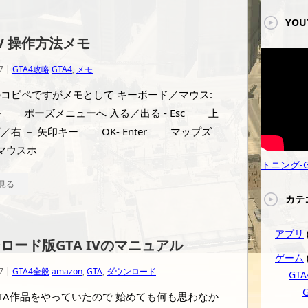
YO
IV 操作方法メモ
7 |
GTA4攻略
GTA4
,
メモ
コピペですがメモとして キーボード／マウス:
 ポーズメニューへ 入る／出る - Esc 上
／右 － 矢印キー OK- Enter マップズ
 マウスホ
トニング-GA
見る
カテ
アプリ
ロード版GTA IVのマニュアル
ゲーム
7 |
GTA4全般
amazon
,
GTA
,
ダウンロード
GTA
TA作品をやっていたので 始めても何も思わなか