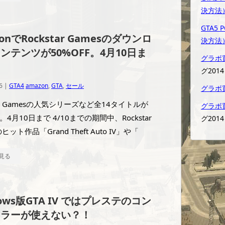
決方法
GTA
onでRockstar Gamesのダウンロ
決方法
ンテンツが50%OFF。4月10日ま
グラボ
グ2014
6 |
GTA4
amazon
,
GTA
,
セール
グラボ
tar Gamesの人気シリーズなど全14タイトルが
グラボ
F。4月10日まで 4/10までの期間中、Rockstar
グ2014
のヒット作品「Grand Theft Auto IV」や「
見る
dows版GTA IV ではプレステのコン
ーラーが使えない？！