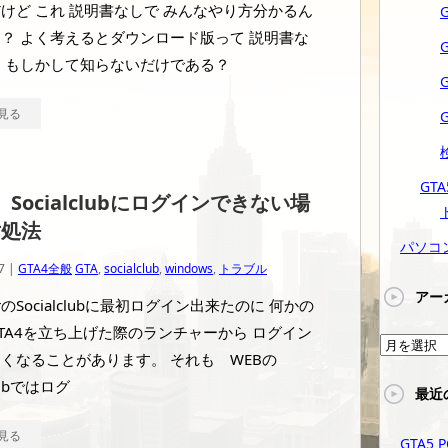
けど これ 説明書なしで みんなやり方分かるん
？ よく考えるとダウンロード版って 説明書な
 もしかして知らないだけである？
見る
GTA
4 Socialclubにログインできない場
対処法
パソコ
7 |
GTA4全般
GTA
,
socialclub
,
windows
,
トラブル
アー
tarのSocialclubに最初ログイン出来たのに 何かの
TA4を立ち上げた際のランチャーから ログイン
ア
くなることがあります。 それも WEBの
ー
clubではログ
最近
カ
イ
見る
GTA
ブ