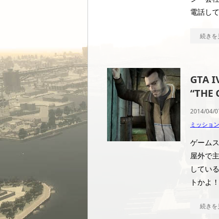
電話して
続きを
GTA 
“THE 
2014/04/0
ミッショ
ゲームス
屋外で主
している
トかよ！
続きを